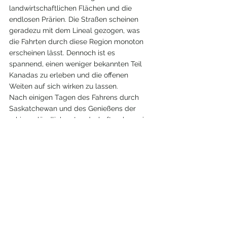
landwirtschaftlichen Flächen und die 
endlosen Prärien. Die Straßen scheinen 
geradezu mit dem Lineal gezogen, was 
die Fahrten durch diese Region monoton 
erscheinen lässt. Dennoch ist es 
spannend, einen weniger bekannten Teil 
Kanadas zu erleben und die offenen 
Weiten auf sich wirken zu lassen.
Nach einigen Tagen des Fahrens durch 
Saskatchewan und des Genießens der 
ruhigen, ländlichen Landschaft, sehen wir 
schließlich ein Schild mit der Aufschrift 
„Calgary“. Die Stadt ist unser Tor zu den 
Rocky Mountains und markiert den Beginn 
unserer Ankunft in der Provinz Alberta. Von 
hier aus sind es nur noch wenige Stunden 
bis zu den atemberaubenden 
Nationalparks Banff und Jasper. Die 
Vorfreude auf diese legendären 
Naturwunder wächst mit jedem Kilometer, 