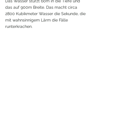
Das Wasser stürzt 60m in die Tiefe und 
das auf 900m Breite. Das macht circa 
2800 Kubikmeter Wasser die Sekunde, die 
mit wahnsinnigem Lärm die Fälle 
runterkrachen.
Wir geben uns dem Touristenreiben hin 
und machen die "Journey behind the Falls" 
für 25$ pro Person. Man kann hier an einen 
Aussichtspunkt ungefähr auf der halben 