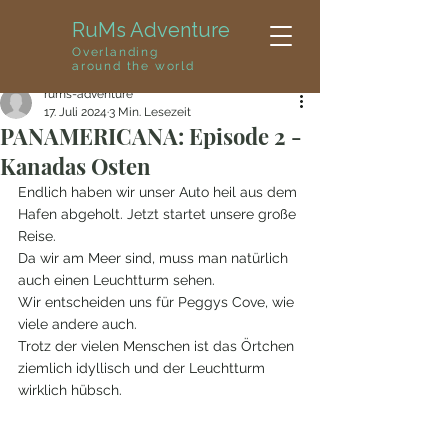
RuMs Adventure
Overlanding
around the world
rums-adventure
17. Juli 2024
3 Min. Lesezeit
PANAMERICANA: Episode 2 -
Kanadas Osten
Endlich haben wir unser Auto heil aus dem 
Hafen abgeholt. Jetzt startet unsere große 
Reise.
Da wir am Meer sind, muss man natürlich 
auch einen Leuchtturm sehen.
Wir entscheiden uns für Peggys Cove, wie 
viele andere auch.
Trotz der vielen Menschen ist das Örtchen 
ziemlich idyllisch und der Leuchtturm 
wirklich hübsch.